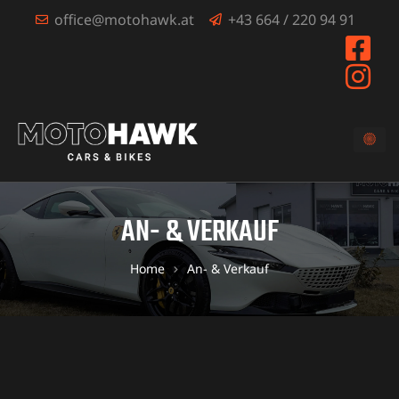
office@motohawk.at
+43 664 / 220 94 91
AN- & VERKAUF
Home
An- & Verkauf