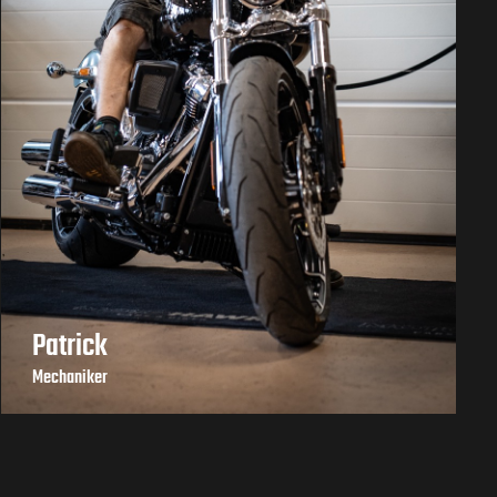
Patrick
Mechaniker
+43 664 / 220 94 91
|
office@motohawk.at