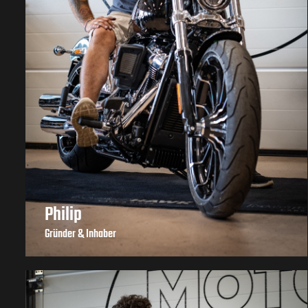
Philip
Gründer & Inhaber
+43 664 / 220 94 91
|
office@motohawk.at