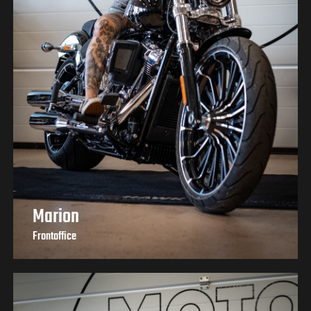
Marion
Frontoffice
+43 664 / 220 94 91
|
office@motohawk.at