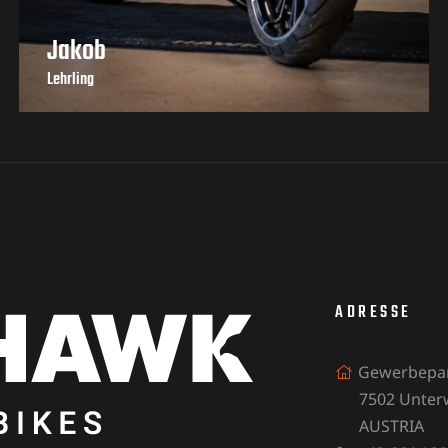
Jakob
Lehrling
+43 664 / 220 94 91
|
office@motohawk.at
ADRESSE
Gewerbepar
7502 Unterwa
AUSTRIA