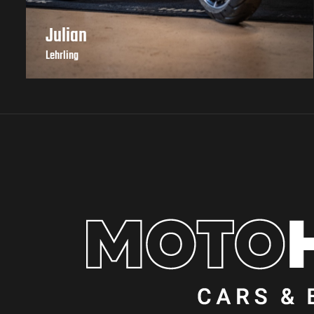
Julian
Lehrling
+43 664 / 220 94 91
|
office@motohawk.at